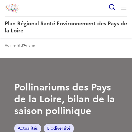
Reche
Plan Régional Santé Environnement des Pays de
la Loire
Voir le fil d'Ariane
Pollinariums des Pays
de la Loire, bilan de la
saison pollinique
Actualités
Biodiversité